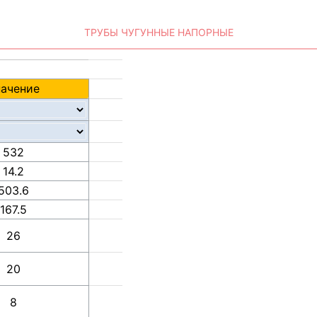
ТРУБЫ ЧУГУННЫЕ НАПОРНЫЕ
начение
532
14.2
503.6
167.5
26
20
8