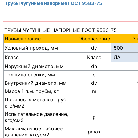
Трубы чугунные напорные ГОСТ 9583-75
ТРУБЫ ЧУГУННЫЕ НАПОРНЫЕ ГОСТ 9583-75
Наименование
Обозначение
З
Условный проход, мм
dу
Класс
Класс
Наружный диаметр, мм
dn
Толщина стенки, мм
s
Внутренний диаметр, мм
dv
Масса 1 п.м. трубы, кг
m
Прочность металла труб,
кгс/мм2
Испытательное давление,
p
кгс/см2
Максимальное рабочее
pmax
давление, кгс/см2