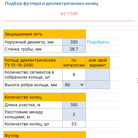
Подбор футляра и диэлектрических колец
ФУТЛЯР
Защищаемая сеть
Наружный диаметр, мм
Подобрать
Стенка трубы, мм
Кольца диэлектрические
по
или свой
ТУ 51-19-2000
каталогам
вариант
Количество сегментов в
6
собранном кольце, шт
5
Высота ребра кольца, мм
Количество колец
Длина участка, м
Расстояние между
кольцами, м
Количество колец, шт
53
Футляр