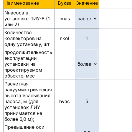
Наименование
Буква
Значение
Nнасоса в
установке ЛИУ-6 (1
nnas
или 2)
Количество
коллекторов на
nkol
одну установку, шт
продолжительность
эксплуатации
установки на
проектируемом
объекте, мес
Расчетная
вакуумметрическая
высота всасывания
насоса, м (для
hvac
установок ЛИУ
принимается не
более 6,0 м);
Превышение оси