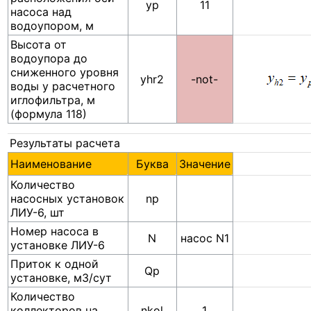
yp
11
насоса над
водоупором, м
Высота от
водоупора до
сниженного уровня
yhr2
-not-
воды у расчетного
иглофильтра, м
(формула 118)
Результаты расчета
Наименование
Буква
Значение
Количество
насосных установок
np
ЛИУ-6, шт
Номер насоса в
N
насос N1
установке ЛИУ-6
Приток к одной
Qp
установке, м3/сут
Количество
коллекторов на
nkol
1