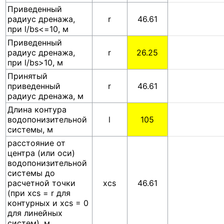
Приведенный
радиус дренажа,
r
46.61
при l/bs<=10, м
Приведенный
радиус дренажа,
r
26.25
при l/bs>10, м
Принятый
приведенный
r
46.61
радиус дренажа, м
Длина контура
водопонизительной
l
105
системы, м
расстояние от
центра (или оси)
водопонизительной
системы до
расчетной точки
xcs
46.61
(при xcs = r для
контурных и xcs = 0
для линейных
систем), м