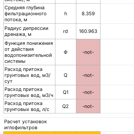
Средняя глубина
фильтрационного
h
8.359
потока, м
Радиус депрессии
rd
160.963
дренажа, м
Функция понижения
от действия
Ф
-not-
водопонизительной
системы
Расход притока
грунтовых вод, м3/
Q
-not-
сут
Расход притока
Q1
-not-
грунтовых вод, м3/ч
Расход притока
Q2
-not-
грунтовых вод, л/с
Расчет установок
иглофильтров