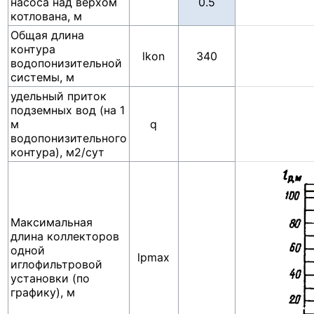
насоса над верхом
котлована, м
Общая длина
контура
lkon
340
водопонизительной
системы, м
удельный приток
подземных вод (на 1
м
q
водопонизительного
контура), м2/сут
Максимальная
длина коллекторов
одной
lpmax
иглофильтровой
установки (по
графику), м