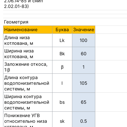
2.06.14-85 и снип
2.02.01-83)
Геометрия
Наименование
Буква
Значение
Длина низа
Lk
котлована, м
Ширина низа
Bk
котлована, м
Заложение откоса,
β
1:β
Длина контура
водопонизительной
l
системы, м
Ширина контура
водопонизительной
bs
системы, м
Понижение УГВ
относительно низа
sk
котлована, м