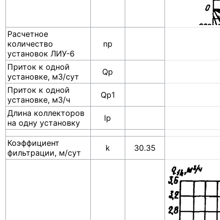
Расчетное
количество
np
установок ЛИУ-6
Приток к одной
Qp
установке, м3/сут
Приток к одной
Qp1
установке, м3/ч
Длина коллекторов
lp
на одну установку
Коэффициент
k
30.35
фильтрации, м/сут