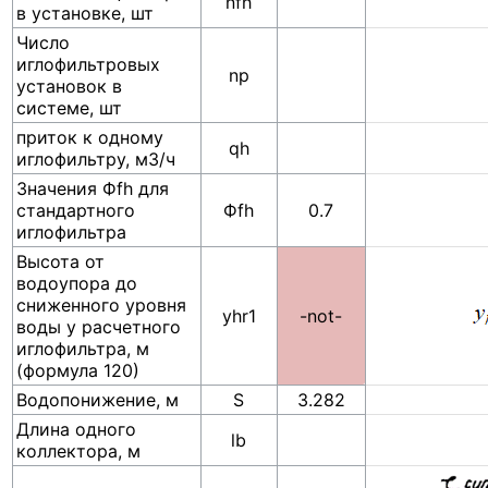
nfh
в установке, шт
Число
иглофильтровых
np
установок в
системе, шт
приток к одному
qh
иглофильтру, м3/ч
Значения Фfh для
стандартного
Фfh
0.7
иглофильтра
Высота от
водоупора до
сниженного уровня
yhr1
-not-
воды у расчетного
иглофильтра, м
(формула 120)
Водопонижение, м
S
3.282
Длина одного
lb
коллектора, м