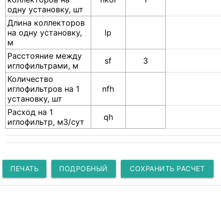
одну установку, шт
Длина коллекторов
на одну установку,
lp
м
Расстояние между
sf
3
иглофильтрами, м
Количество
иглофильтров на 1
nfh
установку, шт
Расход на 1
qh
иглофильтр, м3/сут
ПЕЧАТЬ
ПОДРОБНЫЙ
СОХРАНИТЬ РАСЧЕТ
РАСЧЕТ
КАК ССЫЛКУ