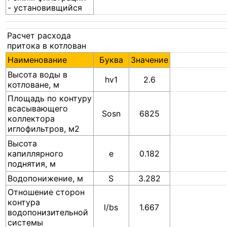
- установивщийся
Расчет расхода
притока в котлован
Наименование
Буква
Значение
Высота воды в
hv1
2.6
котловане, м
Площадь по контуру
всасывающего
Sosn
6825
коллектора
иглофильтров, м2
Высота
капиллярного
e
0.182
поднятия, м
Водопонижение, м
S
3.282
Отношение сторон
контура
l/bs
1.667
водопонизительной
системы