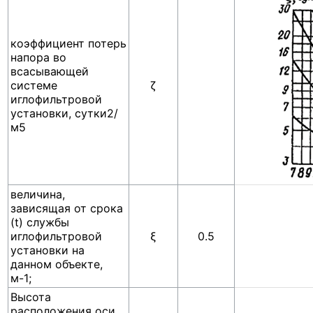
коэффициент потерь
напора во
всасывающей
системе
ζ
иглофильтровой
установки, сутки2/
м5
величина,
зависящая от срока
(t) службы
иглофильтровой
ξ
0.5
установки на
данном объекте,
м-1;
Высота
расположения оси