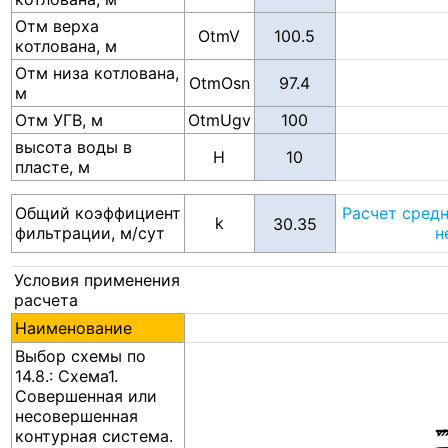
Отм верха
OtmV
котлована, м
Отм низа котлована,
OtmOsn
м
Отм УГВ, м
OtmUgv
высота воды в
H
пласте, м
Общий коэффициент
Расчет сред
k
фильтрации, м/сут
н
Условия применения
расчета
Наименование
Выбор схемы по
14.8.: Схема1.
Совершенная или
несовершенная
контурная система.