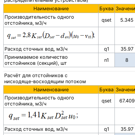
распределительным устройством)
Наименование
Буква
Значен
Производительность одного
qset
5.345
отстойника, м3/ч
Расход сточных вод, м3/ч
q1
35.97
Принимаемое количество
n1
отстойников (секций), шт
Расчёт для отстойников с
нисходяще-восходящим потоком
Наименование
Буква
Значен
Производительность одного
qset
67.409
отстойника, м3/ч
Расход сточных вод, м3/ч
q1
35.97