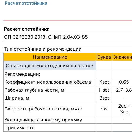
Расчет отстойника
Расчет отстойника
СП 32.13330.2018, СНиП 2.04.03-85
Тип отстойника и рекомендации
Наименование
Буква
Значен
Рекомендации:
Коэффициент использования объема
Кset
0.65
Рабочая глубина части, м
Hset
2.7-3.
Ширина, м
Bset
-
2uo -
Скорость рабочего потока, мм/с
vw
3uo
Уклон днища к иловому приямку
-
Принимаютя