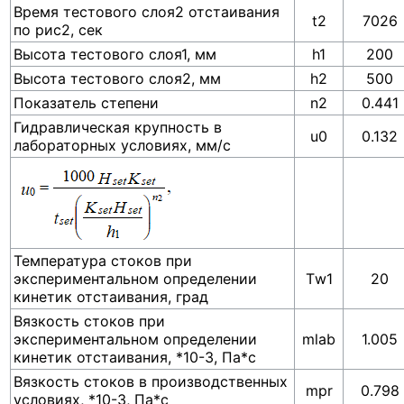
Время тестового слоя2 отстаивания
t2
7026
по рис2, сек
Высота тестового слоя1, мм
h1
200
Высота тестового слоя2, мм
h2
500
Показатель степени
n2
0.441
Гидравлическая крупность в
u0
0.132
лабораторных условиях, мм/с
Температура стоков при
экспериментальном определении
Тw1
20
кинетик отстаивания, град
Вязкость стоков при
экспериментальном определении
mlab
1.005
кинетик отстаивания, *10-3, Па*с
Вязкость стоков в производственных
mpr
0.798
условиях, *10-3, Па*с