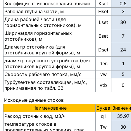
Коэффициент использования объема
Кset
Рабочая глубина части, м
Нset
Длина рабочей части (для
Lset
горизонтальных отстойников), м
Ширина(для горизонтальных
Bset
отстойников), м
Диаметр отстойника (для
Dset
отстойников круглой формы), м
диаметр впускного устройства (для
den
отстойников круглой формы), м
Скорость рабочего потока, мм/с
vw
Турбулентная составляющая, мм/с,
vtb
0
принимаемая по табл. 32
Исходные данные стоков
Наименование
Буква
Значен
Расход сточных вод, м3/ч
q1
температура стоков в
Тw
производственных условиях, град