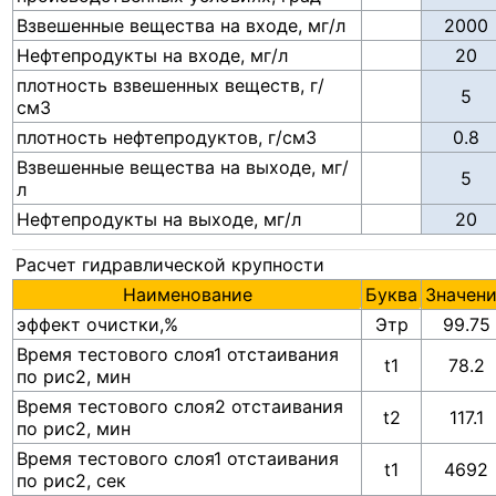
Взвешенные вещества на входе, мг/л
Нефтепродукты на входе, мг/л
плотность взвешенных веществ, г/
см3
плотность нефтепродуктов, г/см3
Взвешенные вещества на выходе, мг/
л
Нефтепродукты на выходе, мг/л
Расчет гидравлической крупности
Наименование
Буква
Значен
эффект очистки,%
Этр
99.75
Время тестового слоя1 отстаивания
t1
78.2
по рис2, мин
Время тестового слоя2 отстаивания
t2
117.1
по рис2, мин
Время тестового слоя1 отстаивания
t1
4692
по рис2, сек