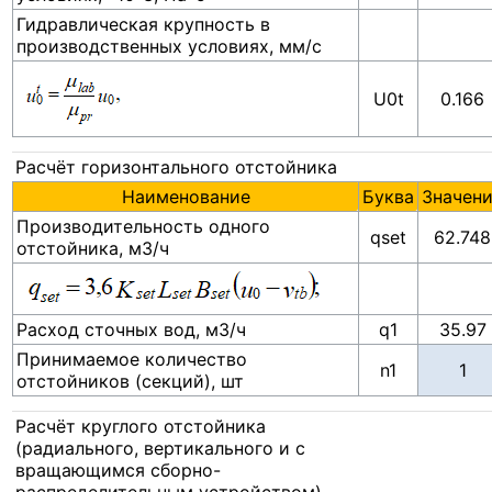
Гидравлическая крупность в
производственных условиях, мм/с
U0t
0.166
Расчёт горизонтального отстойника
Наименование
Буква
Значен
Производительность одного
qset
62.748
отстойника, м3/ч
Расход сточных вод, м3/ч
q1
35.97
Принимаемое количество
n1
отстойников (секций), шт
Расчёт круглого отстойника
(радиального, вертикального и с
вращающимся сборно-