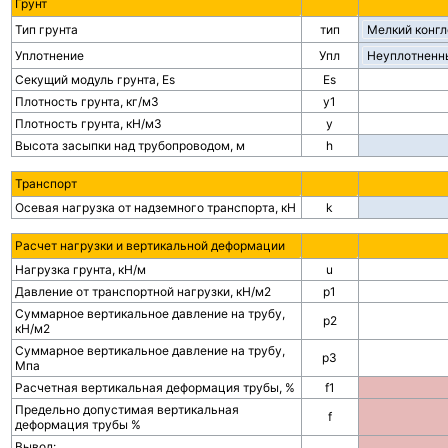
Грунт
Тип грунта
тип
Уплотнение
Упл
Секущий модуль грунта, Es
Es
Плотность грунта, кг/м3
y1
Плотность грунта, кН/м3
y
Высота засыпки над трубопроводом, м
h
Транспорт
Осевая нагрузка от надземного транспорта, кН
k
Расчет нагрузки и вертикальной деформации
Нагрузка грунта, кН/м
u
Давление от транспортной нагрузки, кН/м2
p1
Суммарное вертикальное давление на трубу,
p2
кН/м2
Суммарное вертикальное давление на трубу,
p3
Мпа
Расчетная вертикальная деформация трубы, %
f1
Предельно допустимая вертикальная
f
деформация трубы %
Вывод: