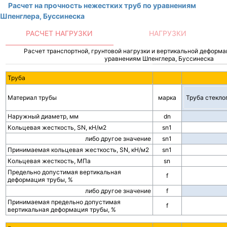
Расчет на прочность нежестких труб по уравнениям
Шпенглера, Буссинеска
РАСЧЕТ НАГРУЗКИ
НАГРУЗКИ
Расчет транспортной, грунтовой нагрузки и вертикальной деформа
уравнениям Шпенглера, Буссинеска
Труба
Материал трубы
марка
Наружный диаметр, мм
dn
Кольцевая жесткость, SN, кН/м2
sn1
либо другое значение
sn1
Принимаемая кольцевая жесткость, SN, кН/м2
sn1
Кольцевая жесткость, МПа
sn
Предельно допустимая вертикальная
f
деформация трубы, %
либо другое значение
f
Принимаемая предельно допустимая
f
вертикальная деформация трубы, %