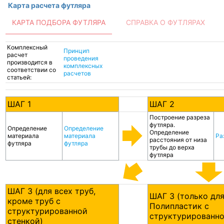
Карта расчета футляра
КАРТА ПОДБОРА ФУТЛЯРА
СПРАВКА О ФУТЛЯРАХ
Комплексный
Принцип
расчет
проведения
производится в
комплексных
соответствии со
расчетов
статьей:
ШАГ 1
ШАГ 2
Построение разреза
футляра.
Определение
Определение
Определение
материала
материала
Ра
расстояния от низа
футляра
футляра
трубы до верха
футляра
ШАГ 3 (для всех труб,
ШАГ 3 (только для
кроме труб с
Полипластик с
структурированной
структурированно
стенкой)