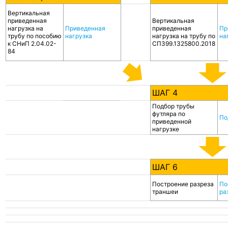
Вертикальная
приведенная
Вертикальная
нагрузка на
Приведенная
приведенная
Пр
трубу по пособию
нагрузка
нагрузка на трубу по
на
к СНиП 2.04.02-
СП399.1325800.2018
84
ШАГ 4
Подбор трубы
футляра по
По
приведенной
нагрузке
ШАГ 6
Построение разреза
По
траншеи
ра