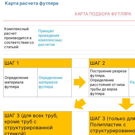
Карта расчета футляра
КАРТА ПОДБОРА ФУТЛЯРА
Комплексный
Принцип
расчет
проведения
производится в
комплексных
соответствии со
расчетов
статьей:
ШАГ 1
ШАГ 2
Построение разреза
футляра.
Определение
Определение
Определение
материала
материала
Ра
расстояния от низа
футляра
футляра
трубы до верха
футляра
ШАГ 3 (для всех труб,
ШАГ 3 (только для
кроме труб с
Полипластик с
структурированной
структурированно
стенкой)