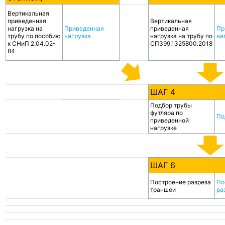
Вертикальная
приведенная
Вертикальная
нагрузка на
Приведенная
приведенная
Пр
трубу по пособию
нагрузка
нагрузка на трубу по
на
к СНиП 2.04.02-
СП399.1325800.2018
84
ШАГ 4
Подбор трубы
футляра по
По
приведенной
нагрузке
ШАГ 6
Построение разреза
По
траншеи
ра