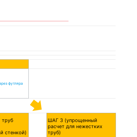
зрез футляра
 труб
ШАГ 3 (упрощенный
расчет для нежестких
й стенкой)
труб)