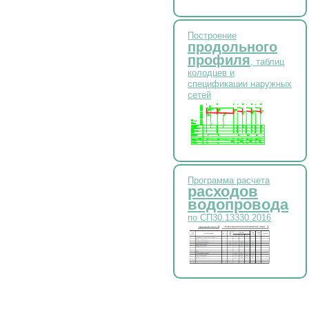
Построение
продольного
профиля
, таблиц
колодцев и
спецификации наружных
сетей
Программа расчета
расходов
водопровода
по СП30.13330.2016