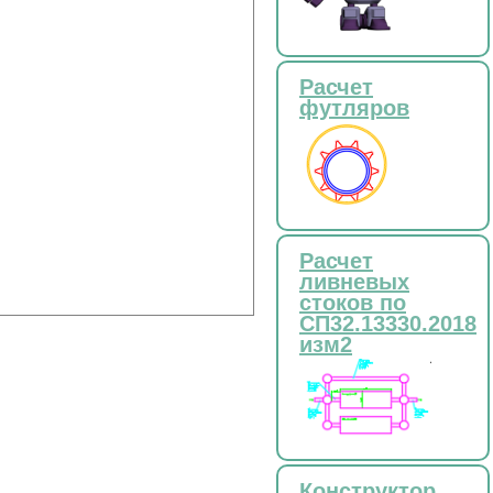
Расчет
футляров
Расчет
ливневых
стоков по
СП32.13330.2018
изм2
Конструктор