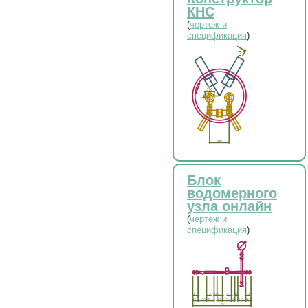
КНС
(
чертеж и
спецификация
)
Блок
водомерного
узла онлайн
(
чертеж и
спецификация
)