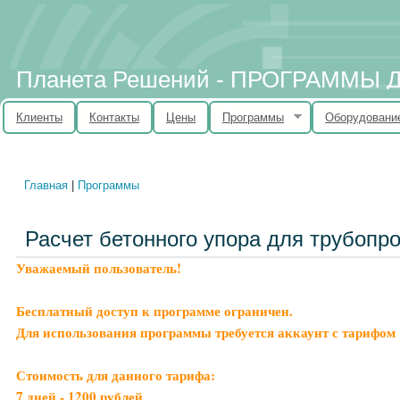
Планета Решений - ПРОГРАММЫ
Клиенты
Контакты
Цены
Программы
Оборудовани
Главная
|
Программы
Вы здесь
Расчет бетонного упора для трубопр
Уважаемый пользователь!
Бесплатный доступ к программе ограничен.
Для использования программы требуется аккаунт с тарифом 
Стоимость для данного тарифа:
7 дней - 1200 рублей