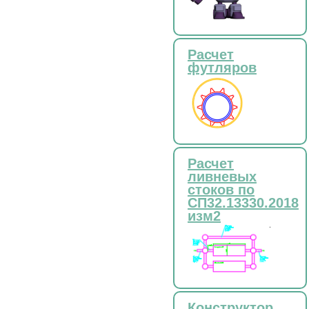
Расчет
футляров
Расчет
ливневых
стоков по
СП32.13330.2018
изм2
Конструктор