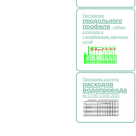
Построение
продольного
профиля
, таблиц
колодцев и
спецификации наружных
сетей
Программа расчета
расходов
водопровода
по СП30.13330.2016