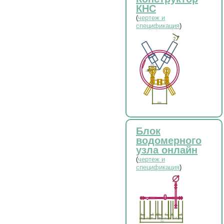
КНС
(
чертеж и
спецификация
)
Блок
водомерного
узла онлайн
(
чертеж и
спецификация
)