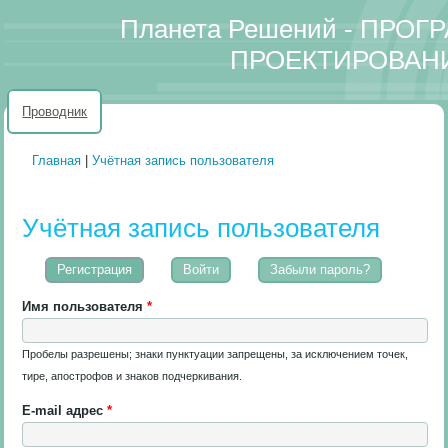
Планета Решений - ПРО
ПРОЕКТИРОВАН
Проводник
Главная
|
Учётная запись пользователя
Вы здесь
Учётная запись пользователя
Регистрация
(активная вкладка)
Войти
Забыли пароль?
Имя пользователя
*
Пробелы разрешены; знаки пунктуации запрещены, за исключением точек,
тире, апострофов и знаков подчеркивания.
E-mail адрес
*