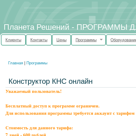
Планета Решений - ПРОГРАММЫ
Клиенты
Контакты
Цены
Программы
Оборудовани
Главная
|
Программы
Вы здесь
Конструктор КНС онлайн
Уважаемый пользователь!
Бесплатный доступ к программе ограничен.
Для использования программы требуется аккаунт с тарифом 
Стоимость для данного тарифа:
7 дней - 600 рублей