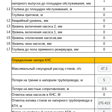
1
напорного выпуска до площадки обслуживания, мм
L1
Глубина до площадки обслуживания, м
0
Глубина притоков, м
0
L2
Аварийный уровень, мм
0
L3
Уровень включения насоса 2, мм
0
L4
Уровень включения насоса 1, мм
0
L5
Уровень отключения насосов,мм
0
L6
Уровень низа насосов, мм
0
L7
Глубина до пола приемного резервуара, мм
0
Определение напора КНС
Максимальный секундный расход стоков, л/c
Потери на трение в напорном трубопроводе, м
Потери на местные сопротивления, м
0.5
Отметка низа насосов в КНС, М
0
Отметка излива стоков из напорного трубопровода в
КГН, м