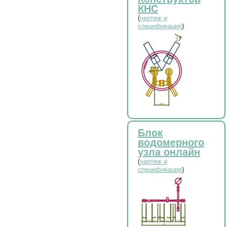
КНС
(
чертеж и
спецификация
)
Блок
водомерного
узла онлайн
(
чертеж и
спецификация
)