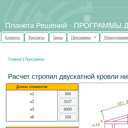
Планета Решений - ПРОГРАММЫ
Клиенты
Контакты
Цены
Программы
Оборудовани
Главная
|
Программы
Вы здесь
Расчет стропил двускатной кровли ни
Длины элементов
x1
3
x2
x2=
x3
x6
16