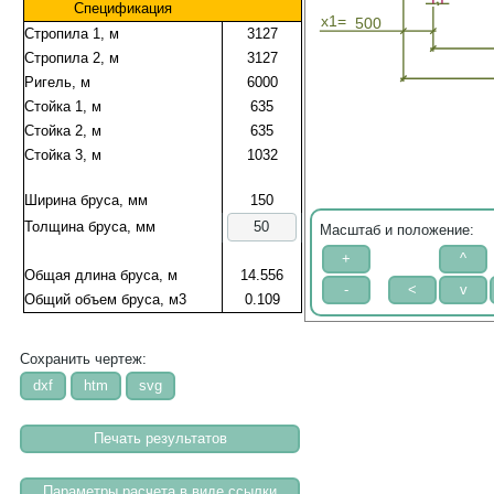
Спецификация
x1=
500
Стропила 1, м
3127
Стропила 2, м
3127
Ригель, м
6000
Стойка 1, м
635
Стойка 2, м
635
Стойка 3, м
1032
Ширина бруса, мм
150
Толщина бруса, мм
Масштаб и положение:
Общая длина бруса, м
14.556
Общий объем бруса, м3
0.109
Сохранить чертеж: