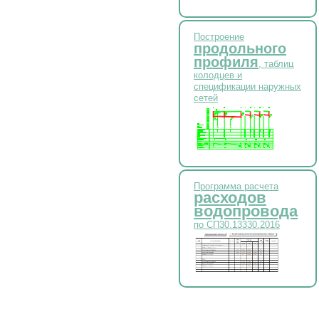
Построение
продольного
профиля
, таблиц
колодцев и
спецификации наружных
сетей
Программа расчета
расходов
водопровода
по СП30.13330.2016