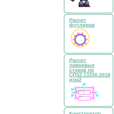
Расчет
футляров
Расчет
ливневых
стоков по
СП32.13330.2018
изм2
Конструктор