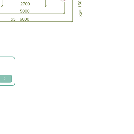
150
2700
5000
x6=
x3=
6000