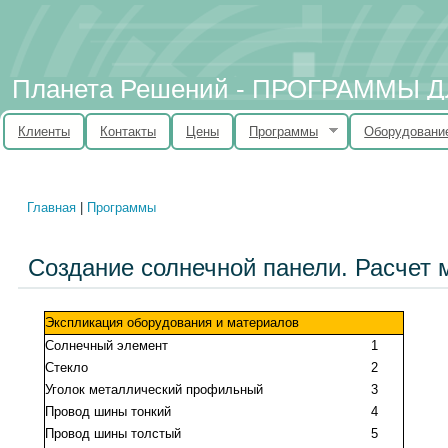
Планета Решений - ПРОГРАММЫ
Клиенты
Контакты
Цены
Программы
Оборудовани
Главная
|
Программы
Вы здесь
Создание солнечной панели. Расчет 
Экспликация оборудования и материалов
Солнечный элемент
1
Стекло
2
Уголок металлический профильный
3
Провод шины тонкий
4
Провод шины толстый
5