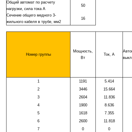
Общий автомат по расчету
50
нагрузки, сила тока А
Cечение общего медного 3-
16
жильного кабеля в трубе, мм2
Мощность,
Авто
Номер группы
Ток, А
Вт
выкл
1
1191
5.414
2
3446
15.664
3
2604
11.836
4
1900
8.636
5
1618
7.355
6
2600
11.818
7
0
0