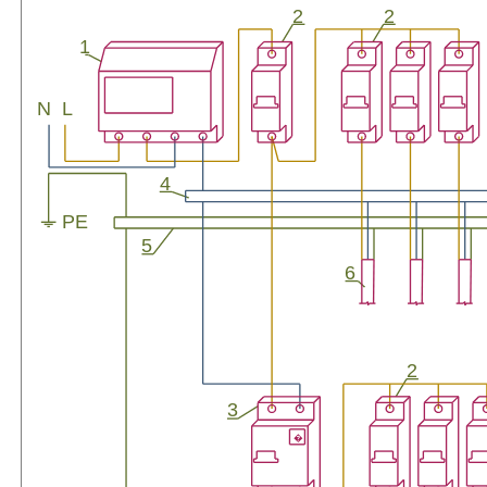
2
2
1
N
L
4
PE
5
6
2
3
�