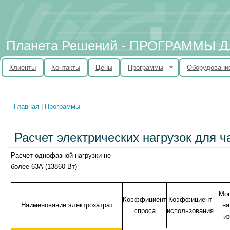
Планета Решений - ПРОГРАММЫ
Клиенты
Контакты
Цены
Программы
Оборудовани
Главная
|
Программы
Вы здесь
Расчет электрических нагрузок для ч
Расчет однофазной нагрузки не
более 63А (13860 Вт)
Мощ
Коэффициент
Коэффициент
Наименование электрозатрат
на
спроса
использования
и