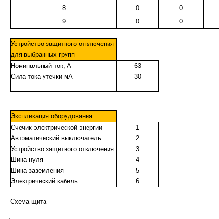
8
0
0
9
0
0
Устройство защитного отключения
для выбранных групп
Номинальный ток, А
63
Сила тока утечки мА
30
Экспликация оборудования
Счечик электрической энергии
1
Автоматический выключатель
2
Устройство защитного отключения
3
Шина нуля
4
Шина заземления
5
Электрический кабель
6
Схема щита