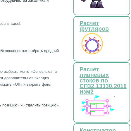
отрудничества заказчика и
Расчет
сы в Excel.
футляров
«Безопасность» выбрать средний
Расчет
кне выбрать меню «Основные», и
ливневых
тся дополнительная вкладка
стоков по
 нажать «ОК» и закрыть файл
СП32.13330.2018
изм2
ь позицию» и «Удалить позицию».
Конструктор