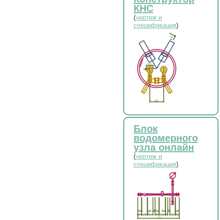
КНС
(
чертеж и
спецификация
)
Блок
водомерного
узла онлайн
(
чертеж и
спецификация
)