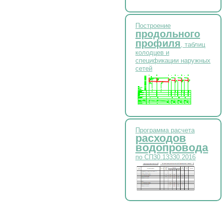
Построение
продольного
профиля
, таблиц
колодцев и
спецификации наружных
сетей
Программа расчета
расходов
водопровода
по СП30.13330.2016