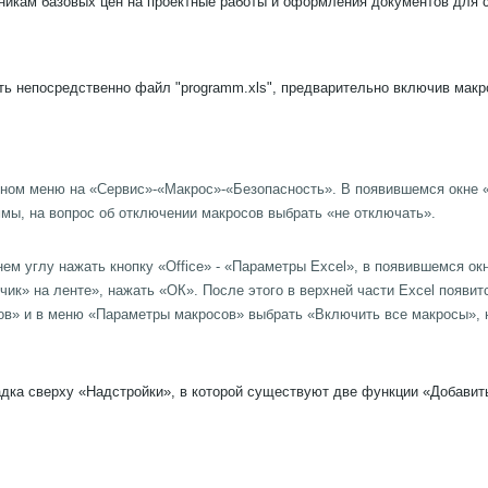
чникам базовых цен на проектные работы и оформления документов для с
ть непосредственно файл "programm.xls", предварительно включив макро
авном меню на «Сервис»-«Макрос»-«Безопасность». В появившемся окне 
мы, на вопрос об отключении макросов выбрать «не отключать».
нем углу нажать кнопку «Office» - «Параметры Excel», в появившемся о
чик» на ленте», нажать «ОК». После этого в верхней части Excel появи
сов» и в меню «Параметры макросов» выбрать «Включить все макросы»,
адка сверху «Надстройки», в которой существуют две функции «Добавит