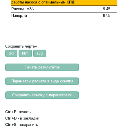
работы насоса с оптимальным КПД:
Расход, м3/ч
9.45
Напор, м
87.5
Сохранить чертеж:
Ctrl+P
-печать
Ctrl+D
- в закладки
Ctrl+S
- сохранить