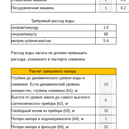
Посудомоечная машина
0.2
Требуемый расход воды:
литров/секунду
1.5
литров/минуту
90
метров кубических/час
5.4
Расход воды насоса не должен превышать
расхода, указанного в паспорте скважины
Расчет требуемого напора:
Глубина до динамического уровня воды в
скважине. Если динамический уровень
неизвестен, глубина скважины (h1), м
Высота от уровня земли до самого высокого
сантехнического прибора (h2), м
Свободный излив из прибора (h3), м
Потери напора в водонагревателе (h4), м
Потери напора в фильтре (h5), м