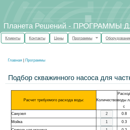
Планета Решений - ПРОГРАММЫ
Клиенты
Контакты
Цены
Программы
Оборудовани
Главная
|
Программы
Вы здесь
Подбор скважинного насоса для част
Расхо
Расчет требуемого расхода воды:
Количество
воды л
с
Санузел
0.8
Мойка
0.3
Стиральная машина
0.2