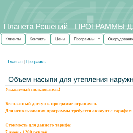
Планета Решений - ПРОГРАММЫ
Клиенты
Контакты
Цены
Программы
Оборудовани
Главная
|
Программы
Вы здесь
Объем насыпи для утепления наружн
Уважаемый пользователь!
Бесплатный доступ к программе ограничен.
Для использования программы требуется аккаунт с тарифом 
Стоимость для данного тарифа:
7 дней - 1200 рублей