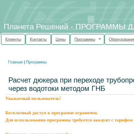
Планета Решений - ПРОГРАММЫ
Клиенты
Контакты
Цены
Программы
Оборудовани
Главная
|
Программы
Вы здесь
Расчет дюкера при переходе трубоп
через водотоки методом ГНБ
Уважаемый пользователь!
Бесплатный доступ к программе ограничен.
Для использования программы требуется аккаунт с тарифом 
Стоимость для данного тарифа: